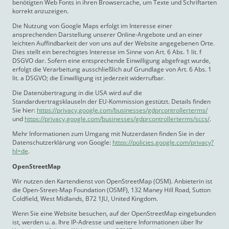
benötigten Web Fonts in ihren Browsercache, um Texte und Schriftarten
korrekt anzuzeigen.
Die Nutzung von Google Maps erfolgt im Interesse einer
ansprechenden Darstellung unserer Online-Angebote und an einer
leichten Auffindbarkeit der von uns auf der Website angegebenen Orte.
Dies stellt ein berechtigtes Interesse im Sinne von Art. 6 Abs. 1 lit. f
DSGVO dar. Sofern eine entsprechende Einwilligung abgefragt wurde,
erfolgt die Verarbeitung ausschließlich auf Grundlage von Art. 6 Abs. 1
lit. a DSGVO; die Einwilligung ist jederzeit widerrufbar.
Die Datenübertragung in die USA wird auf die
Standardvertragsklauseln der EU-Kommission gestützt. Details finden
Sie hier:
https://privacy.google.com/businesses/gdprcontrollerterms/
und
https://privacy.google.com/businesses/gdprcontrollerterms/sccs/
.
Mehr Informationen zum Umgang mit Nutzerdaten finden Sie in der
Datenschutzerklärung von Google:
https://policies.google.com/privacy?
hl=de
.
OpenStreetMap
Wir nutzen den Kartendienst von OpenStreetMap (OSM). Anbieterin ist
die Open-Street-Map Foundation (OSMF), 132 Maney Hill Road, Sutton
Coldfield, West Midlands, B72 1JU, United Kingdom.
Wenn Sie eine Website besuchen, auf der OpenStreetMap eingebunden
ist, werden u. a. Ihre IP-Adresse und weitere Informationen über Ihr