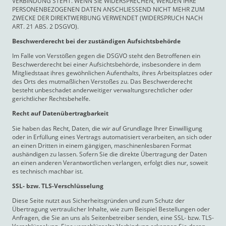
VERBINDUNG STEHT. WENN SIE WIDERSPRECHEN, WERDEN IHRE
PERSONENBEZOGENEN DATEN ANSCHLIESSEND NICHT MEHR ZUM
ZWECKE DER DIREKTWERBUNG VERWENDET (WIDERSPRUCH NACH
ART. 21 ABS. 2 DSGVO).
Beschwerde­recht bei der zuständigen Aufsichts­behörde
Im Falle von Verstößen gegen die DSGVO steht den Betroffenen ein
Beschwerderecht bei einer Aufsichtsbehörde, insbesondere in dem
Mitgliedstaat ihres gewöhnlichen Aufenthalts, ihres Arbeitsplatzes oder
des Orts des mutmaßlichen Verstoßes zu. Das Beschwerderecht
besteht unbeschadet anderweitiger verwaltungsrechtlicher oder
gerichtlicher Rechtsbehelfe.
Recht auf Daten­übertrag­barkeit
Sie haben das Recht, Daten, die wir auf Grundlage Ihrer Einwilligung
oder in Erfüllung eines Vertrags automatisiert verarbeiten, an sich oder
an einen Dritten in einem gängigen, maschinenlesbaren Format
aushändigen zu lassen. Sofern Sie die direkte Übertragung der Daten
an einen anderen Verantwortlichen verlangen, erfolgt dies nur, soweit
es technisch machbar ist.
SSL- bzw. TLS-Verschlüsselung
Diese Seite nutzt aus Sicherheitsgründen und zum Schutz der
Übertragung vertraulicher Inhalte, wie zum Beispiel Bestellungen oder
Anfragen, die Sie an uns als Seitenbetreiber senden, eine SSL- bzw. TLS-