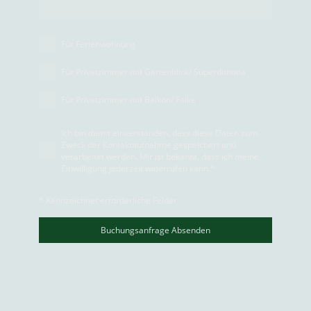
Für Ferienwohnung
Für Privatzimmer mit Gartenblick/ Superdimona
Für Privatzimmer mit Balkon/ Falke
Ich bin damit einverstanden, dass diese Daten zum
Zweck der Kontaktaufnahme gespeichert und
verarbeitet werden. Mir ist bekannt, dass ich meine
Einwilligung jederzeit widerrufen kann.
*
* Kennzeichnet erforderliche Felder
Buchungsanfrage Absenden