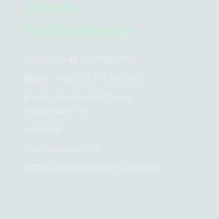
Kontakt
Familie Kirchner
Telefon: +49 (0)9734/7861
Mobil: +49 (0)15119300101
E-mail: kirchner(at)fewo-
fliegerbank.de
Adresse:
Steinwiesenfeld1
97705Frauenroth/Burkardroth